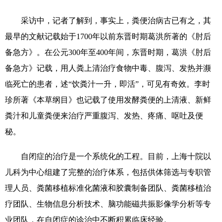
采访中，记者了解到，事实上，粪便治病古已有之，其
最早的文献记载始于1700年以前东晋时期葛洪所著的《肘后
备急方》。在公元300年至400年间，东晋时期，葛洪《肘后
备急方》记载，用人粪上清治疗食物中毒、腹泻、发热并濒
临死亡的患者，述“饮粪汁一升，即活”，可见有奇效。李时
珍所著《本草纲目》也记载了使用发酵粪便的上清液、新鲜
粪汁和儿童粪便来治疗严重腹泻、发热、疼痛、呕吐及便
秘。
自闭症的治疗是一个系统化的工程。目前，上海十院以
儿科为中心组建了完整的治疗体系，包括供体筛选与专职管
理人员、粪菌移植标准化菌液和胶囊制备团队、粪菌移植治
疗团队、生物信息分析技术、脑功能磁共振影像学分析等专
业团队，在自闭症的诊治中不断积累临床经验。