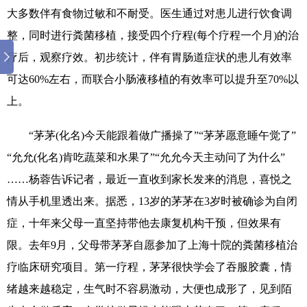
大多数伴有食物过敏和不耐受。医生通过对患儿进行饮食调
整，同时进行粪菌移植，接受四个疗程(每个疗程一个月)的治
疗后，观察疗效。初步统计，伴有胃肠道症状的患儿有效率
可达60%左右，而联合小肠液移植的有效率可以提升至70%以
上。
“茅茅(化名)今天能跟着做广播操了”“茅茅愿意睡午觉了”
“允允(化名)肯吃蔬菜和水果了”“允允今天主动问了为什么”
……杨蓉告诉记者，最近一直收到家长发来的消息，喜悦之
情从手机里透出来。据悉，13岁的茅茅在3岁时被确诊为自闭
症，十年来父母一直坚持带他去康复机构干预，但效果有
限。去年9月，父母带茅茅自愿参加了上海十院的粪菌移植治
疗临床研究项目。第一疗程，茅茅很快学会了吞服胶囊，情
绪越来越稳定，生气时不容易激动，大便也成形了，见到陌