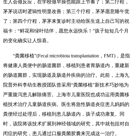
生人会做反应，在学校做早操也能跟上节奏了；第二疗程，
茅茅说话时逻辑性明显改善；第三个疗程，茅茅愿意睡午觉
了；第四个疗程，茅茅来复诊时主动给医生送上自己写的祝
福卡：“鲜花和绿叶结伴，愿您永远快乐！”孩子短短几个月
的变化确实让人惊喜。
“粪菌移植”(Fecal microbiota transplantation，FMT)，是指
将健康人粪便中的肠道菌群，移植到患者胃肠道内，重建新
的肠道菌群，实现肠道及肠道外疾病的治疗。此前，上海九
院普外科李幼生教授团队曾采用“粪菌移植”新技术巧妙地为
严重腹泻患儿解除痛苦。上海市儿童医院也成功运用粪菌移
植技术治疗儿童肠道疾病。医生将急性肠道炎症患儿妈妈的
粪便经过处理后，移植到患儿肠道内，孩子成功康复。同
时，该院将该技术扩展到神经领域的研究，其中就包括对自
闭症的研究，患儿通过口服粪菌胶囊来完成这一治疗。