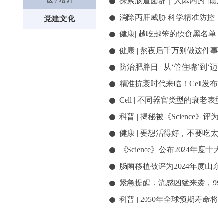
探索肠道菌群｜人体内的“隐
医学培训
消除丙肝威胁 科学精准防控
党建文化
健康| 越吃越笨的饮食黑名
健康 | 熬夜后千万别做这
防治肥胖日 | 从‘管住嘴’到
精准抗衰时代来临！Cell
Cell | 不同器官类型的衰
科普 | 揭秘被《Science》
健康 | 要想活得好，不要
《Science》公布2024年度十
肠菌移植被评为2024年度
紧急提醒：流感凶猛来袭，9
科普 | 2050年全球预期寿命