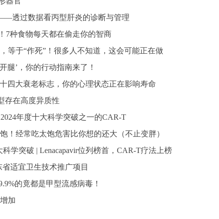
形器官”
——透过数据看丙型肝炎的诊断与管理
单！7种食物每天都在偷走你的智商
件事，等于“作死”！很多人不知道，这会可能正在做
‘迈开腿’，你的行动指南来了！
发布十四大衰老标志，你的心理状态正在影响寿命
老表型存在高度异质性
评为2024年度十大科学突破之一的CAR-T
吃太饱！经常吃太饱危害比你想的还大（不止变胖）
大科学突破 | Lenacapavir位列榜首，CAR-T疗法上榜
山东省适宜卫生技术推广项目
9.9%的竟都是甲型流感病毒！
将增加