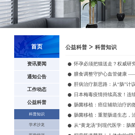
>
首页
公益科普
科普知识
怀孕必须把猫送走？权威研究
资讯要闻
膳食调整守护心血管健康 —
通知公告
肝病治疗新思路：从“肠”计
工作动态
日本梅毒疫情持续高发！连续
公益科普
肠菌移植：癌症辅助治疗的
科普知识
肠菌移植：重塑肠道生态，
学术沙龙
从“黄龙汤”到现代医学：肠