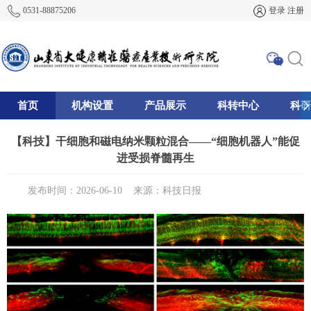
0531-88875206
登录
注册
首页
机构设置
产品展示
科转中心
科研
195
【科技】干细胞和磁电纳米颗粒混合——“细胞机器人”能促
进受损脊髓再生
发布时间：2026-06-10
来源：科技日报