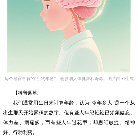
每个器官各有的“生物年龄”，会影响人体健康和寿命。图片由AI生成
【科普园地
我们通常用生日来计算年龄，认为“今年多大”是一个从
出生那天开始累积的数字。但有些人年纪轻轻已频频健忘、
体力差、病痛多；而有些人年过花甲，却思维敏捷、精神
好、行动利落。