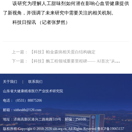
该研究为理解人工甜味剂如何潜在影响心血管健康提供
了新视角，并强调了未来研究中需要关注的相关机制。
科技日报讯 （记者张梦然）
上一篇：
【科技】帕金森病相关蛋白结构确定
下一篇：
【科技】酶工程领域重要里程碑—— AI首次“从零开始”设计蛋白酶
关于我们 | 联系我们
山东省大健康精准医疗产业技术研究院
电话：（0531）88875206
邮箱：siithealth@126.com
地址：济南高新区港兴二路南路519号
邮编：250100
版权所有 Copyright © 2019-2026 siit.org.cn, All Rights Reserved
鲁ICP备19065157